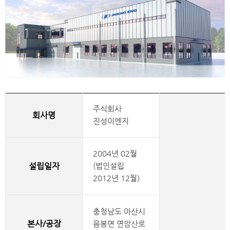
주식회사
회사명
진성이엔지
2004년 02월
설립일자
(법인설립
2012년 12월)
충청남도 아산시
본사/공장
음봉면 연암산로