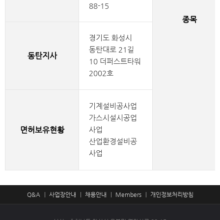
88-15
종목
경기도 화성시
동탄대로 21길
동탄지사
10 더퍼스트타워
2002호
기계설비공사업
가스시설시공업
면허보유현황
사업
산업환경설비공
사업
Q&A
사업장안내
채용안내
Members
개인정보처리방침