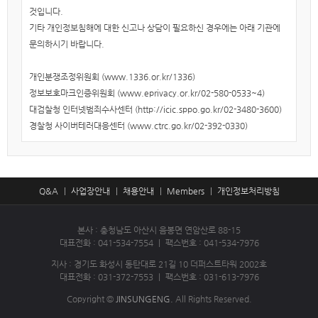
것입니다.
기타 개인정보침해에 대한 신고나 상담이 필요하신 경우에는 아래 기관에
문의하시기 바랍니다.
개인분쟁조정위원회 (www.1336.or.kr/1336)
정보보호마크인증위원회 (www.eprivacy.or.kr/02-580-0533~4)
대검찰청 인터넷범죄수사센터 (http://icic.sppo.go.kr/02-3480-3600)
경찰청 사이버테러대응센터 (www.ctrc.go.kr/02-392-0330)
Q&A
사업장안내
채용안내
Members
개인정보처리방침
본사 : 충청남도 아산시 음봉면 연암산로 88-15
대표전화 : 041-534-7554 ㅣ 팩스번호 : 041-534-7976
지사 : 경기도 화성시 동탄대로 21길 10 더퍼스트타워 2002호
대표전화 : 031-372-7553 ㅣ 팩스번호 : 031-613-7976
Copyright ©
JINSUNGENG.
All Rights Reserved.